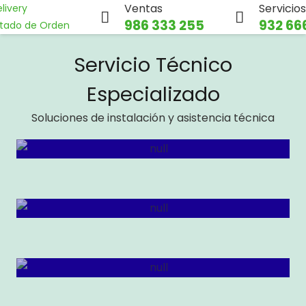
Ventas
Servicio
livery
986 333 255
932 666
stado de Orden
Servicio Técnico
Especializado
Soluciones de instalación y asistencia técnica
Instalaciones para Gas
Mantenimiento Técnico
Servicio Técnico