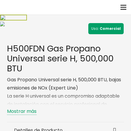
Uso:
Comercial
H500FDN Gas Propano
Universal serie H, 500,000
BTU
Gas Propano Universal serie H, 500,000 BTU, bajas
emisiones de NOx (Expert Line)
La serie H universal es un compromiso adaptable
de instalación con el servicio profesional de
Mostrar más
piscinas de alto rendimiento y que permite
ahorrar energía.
Detalles de Producto