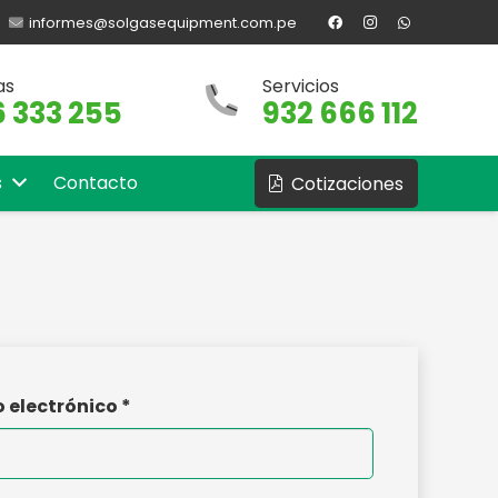
informes@solgasequipment.com.pe
as
Servicios
 333 255
932 666 112
s
Contacto
Cotizaciones
o electrónico
*