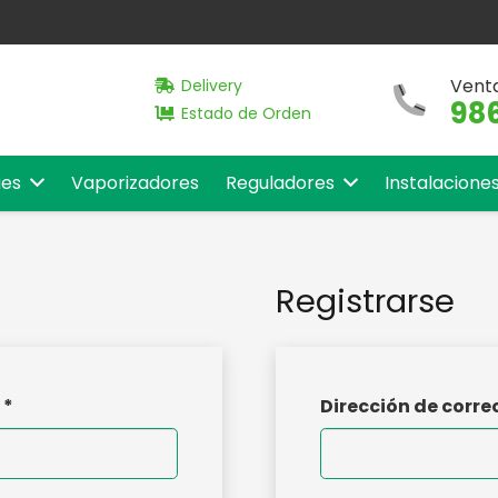
Vent
Delivery
986
Estado de Orden
es
Vaporizadores
Reguladores
Instalacione
Registrarse
o
*
Dirección de corre